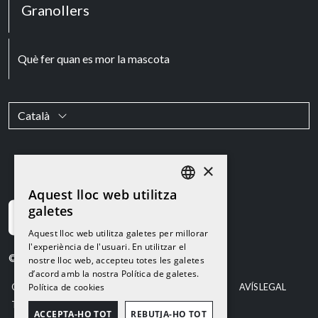
Granollers
Què fer quan es mor la mascota
Català
×
Aquest lloc web utilitza
CATALAN
galetes
Aquest lloc web utilitza galetes per millorar
CATALAN
l'experiència de l'usuari. En utilitzar el
© 2026
TANATORI DE MASCOTES
nostre lloc web, accepteu totes les galetes
SPANISH
d’acord amb la nostra Política de galetes.
Política de cookies
CONTACTE
POLÍTICA DE PROTECCIÓ DE DADES
AVÍS LEGAL
TERMES I CONDICIONS
POLÍTICA DE COOKIES
ACCEPTA-HO TOT
REBUTJA-HO TOT