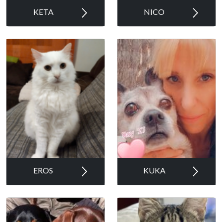
KETA
NICO
EROS
KUKA