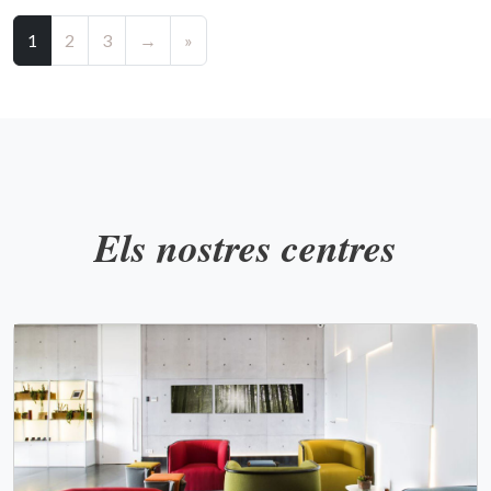
1
2
3
→
»
Els nostres centres