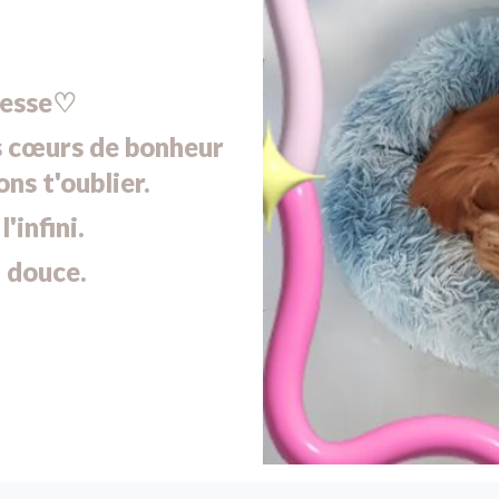
cesse♡
os cœurs de bonheur
ns t'oublier.
'infini.
 douce.