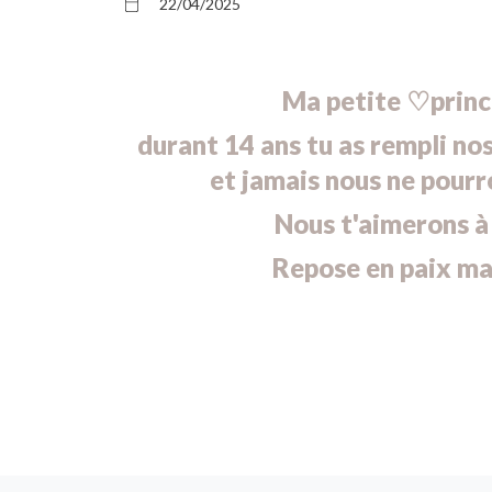
22/04/2025
Ma petite ♡prin
durant 14 ans tu as rempli n
et jamais nous ne pourro
Nous t'aimerons à l
Repose en paix ma