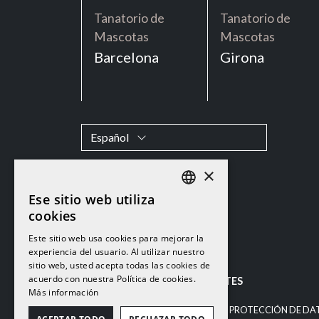
Tanatorio de
Tanatorio de
Mascotas
Mascotas
Barcelona
Girona
Español
×
Ese sitio web utiliza
CATALAN
cookies
Este sitio web usa cookies para mejorar la
CATALAN
experiencia del usuario. Al utilizar nuestro
sitio web, usted acepta todas las cookies de
SPANISH
acuerdo con nuestra Política de cookies.
© 2026
TANATORI DE MASCOTES
Más información
CONTACTA
POLÍTICA DE PROTECCIÓN DE DA