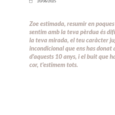
20/06/2025
Zoe estimada, resumir en poques 
sentim amb la teva pèrdua és dif
la teva mirada, el teu caràcter j
incondicional que ens has donat a 
d'aquests 10 anys, i el buit que h
cor, t'estimem tots.