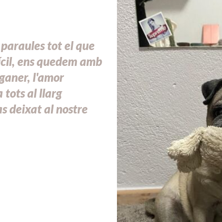
paraules tot el que
ícil, ens quedem amb
uganer, l'amor
tots al llarg
as deixat al nostre