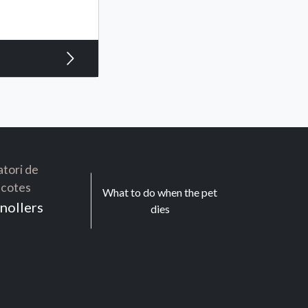
tori de
cotes
What to do when the pet
nollers
dies